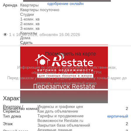
одобрение онлайн
Аренда
Квартиры
Квартиры посуточно
Студии
1-комн. кв
2-комн. кв
3-комн. кв
Комнаты
1
с 16.06.2026, обновлён 16.06.2026
Дома
Сдать
Посмотреть на карте
Информация по объекту недвижимости, собственниках,
обременениях и аресте, выписка ЕГРН.
Перед заказом уточните у продавца по телефону точный адрес до
квартиры или кадастровый номер.
Характеристики
Риэлтору /
Индексы и графики цен
Количество комнат
2
Сервисы
Как дать объявление
Тарифы и продвижение
Тип дома
кирпичный
Возможности Restate.ru
Этаж
2
Закрытая база объявлений
Архивные данные