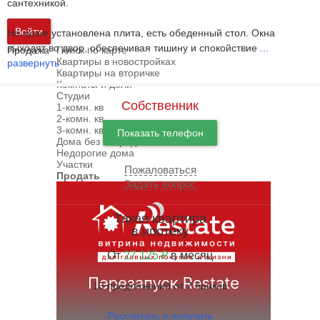
сантехникой.
Войти
На кухне установлена плита, есть обеденный стол. Окна
выходят во двор, обеспечивая тишину и спокойствие
...
Продажа
Поиск по карте
Квартиры в новостройках
развернуть
Квартиры на вторичке
Комнаты и доли
Студии
Собственник
1-комн. кв
2-комн. кв
3-комн. кв
Показать телефон
Дома без посредников
Недорогие дома
Участки
Пожаловаться
Продать
Задать вопрос
Такая квартира
в ипотеку
От
27 125 ₽
в месяц
13 предложений от 7 банков
Рассчитать и получить