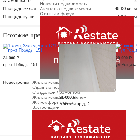
Этажей всего
2
Новости недвижимости
Площадь жилая
45.00 кв. м
Агентства недвижимости
Отзывы и форум
Площадь кухни
4.00 кв. м
Похожие предложения
24 000
Р
20 000
Р
пр-кт Победы, 151
ул Рощина, 
Новостройки
Жилые комплексы
Сданные новостройки
С отделкой / ремонтом
Жилые комплексы эконом
21 000
Р
ЖК комфорт класса
Майский пр-д, 2
Застройщики