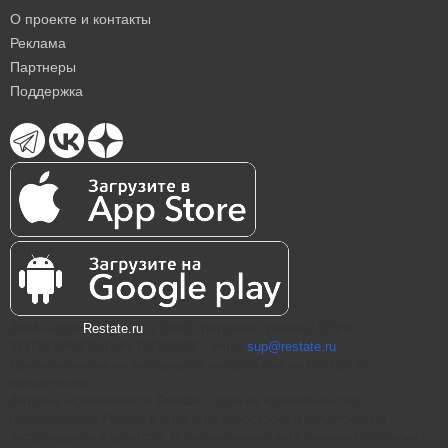
О проекте и контакты
Реклама
Партнеры
Поддержка
2004—2026
Restate.ru
® ООО "Интернет проекты" ОГРН
1147847086870 ИНН 7811574827, email
sup@restate.ru
При использовании материалов гиперссылка на Restate.ru
обязательна.
Витрина недвижимости Restate - одна из крупнейших баз
недвижимости России и агрегатор новостроек и предложений
застройщиков и агентств. Использование сайта означает согласие с