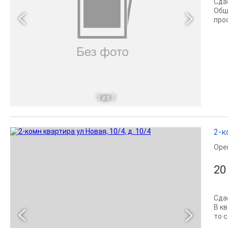
Сда
Общ
про
1
из 1
2-к
Оре
20
Сда
В к
то 