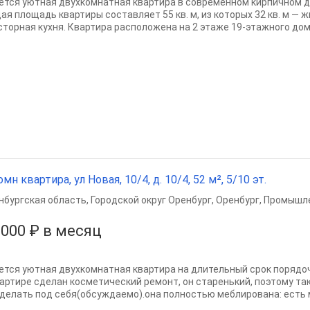
ется уютная двухкомнатная квартира в современном кирпичном д
ая площадь квартиры составляет 55 кв. м, из которых 32 кв. м — ж
сторная кухня. Квартира расположена на 2 этаже 19-этажного дом
омн квартира, ул Новая, 10/4, д. 10/4, 52 м², 5/10 эт.
нбургская область
,
Городской округ Оренбург
,
Оренбург
,
Промышле
 000 ₽ в месяц
ется уютная двухкомнатная квартира на длительный срок поряд
вартире сделан косметический ремонт, он старенький, поэтому так
сделать под себя(обсуждаемо).она полностью меблирована: есть м