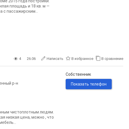
оме 2015 года постройки.
илая площадь и 18 кв. м —
а с пассажирским...
4
26.06
Написать
В избранное
В сравнение
Собственник
нный р-н
Показать телефон
очным чистоплотным людям.
ая низкая цена, можно , что
ебель...