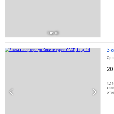
1
из 10
2-к
Оре
20
Сда
хол
ото