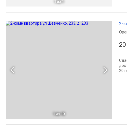
1
из 1
2-к
Оре
20
Сда
дос
20т
1
из 10