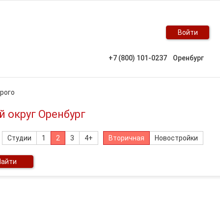
Войти
+7 (800) 101-0237
Оренбург
орого
й округ Оренбург
Студии
1
2
3
4+
Вторичная
Новостройки
Найти