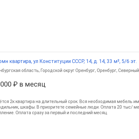
омн квартира, ул Конституции СССР, 14, д. 14, 33 м², 5/6 эт.
нбургская область
,
Городской округ Оренбург
,
Оренбург
,
Северный
 000 ₽ в месяц
ётся 2к квартира на длительный срок. Вся необходимая мебель име
одильник, шкафы. В приоритете семейные люди. Оплата 20 тыс/ мес 
пление. Оплата сразу за первый и последний месяц.