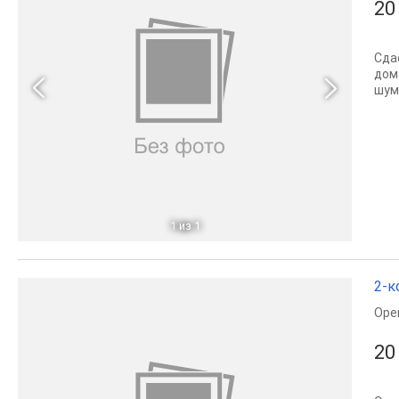
20
Сда
дом
шум
1
из 1
2-к
Оре
20