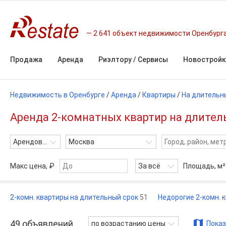
2 641 объект недвижимости Оренбург
Продажа
Аренда
Риэлтору / Сервисы
Новостройк
Недвижимость в Оренбурге
/
Аренда
/
Квартиры
/
На длительн
Аренда 2-комнатных квартир на длитель
Арендовать
Москва
Макс цена, ₽
За всё
Площадь,
м²
2-комн. квартиры на длительный срок
51
Недорогие 2-комн. 
49
объявлений
по возрастанию цены
Показ