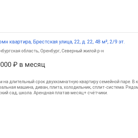
омн квартира, Брестская улица, 22, д. 22, 48 м², 2/9 эт.
нбургская область
,
Оренбург
,
Северный жилой р-н
 000 ₽ в месяц
м на длительный срок двухкомнатную квартиру семейной паре. В 
ральная машина, диван, плита, холодильник, сплит-система. Рядо
ский сад, школа. Арендная платав месяц+ счётчики.