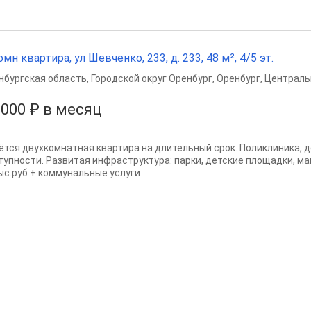
омн квартира, ул Шевченко, 233, д. 233, 48 м², 4/5 эт.
нбургская область
,
Городской округ Оренбург
,
Оренбург
,
Централь
 000 ₽ в месяц
ётся двухкомнатная квартира на длительный срок. Поликлиника, д
тупности. Развитая инфраструктура: парки, детские площадки, ма
ыс.руб + коммунальные услуги