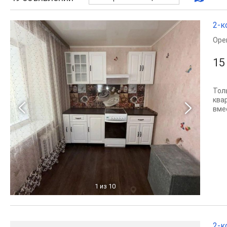
2-к
Оре
15
Тол
ква
вме
1
из 10
2-к