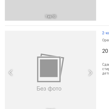
1
из 10
2-к
Оре
20
Сда
сти
дет