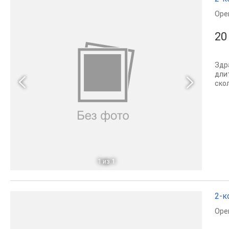
Оре
20
Здр
дли
ско
1
из 1
2-к
Оре