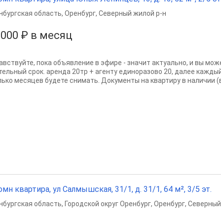
нбургская область
,
Оренбург
,
Северный жилой р-н
 000 ₽ в месяц
авствуйте, пока объявление в эфире - значит актуально, и вы мож
тельный срок. аренда 20тр + агенту единоразово 20, далее каждый
лько месяцев будете снимать. Документы на квартиру в наличии (в
омн квартира, ул Салмышская, 31/1, д. 31/1, 64 м², 3/5 эт.
нбургская область
,
Городской округ Оренбург
,
Оренбург
,
Северный