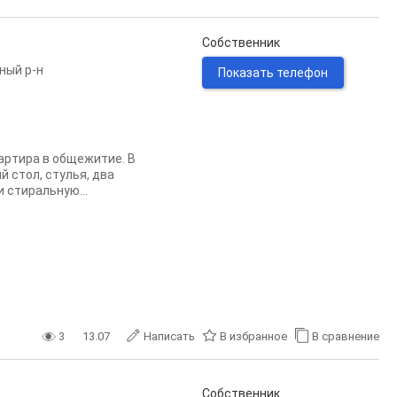
Собственник
ный р-н
Показать телефон
apтиpa в общежитие. В
й стол, стулья, два
 стиральную...
3
13.07
Написать
В избранное
В сравнение
.
Собственник