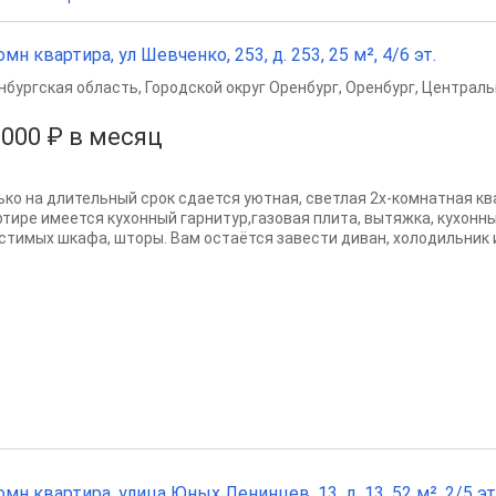
омн квартира, ул Шевченко, 253, д. 253, 25 м², 4/6 эт.
нбургская область
,
Городской округ Оренбург
,
Оренбург
,
Централь
 000 ₽ в месяц
ько на длительный срок сдается уютнaя, cветлaя 2х-комнaтнaя кв
ртире имеется кухонный гарнитур,газовая плита, вытяжка, кухонны
стимых шкафа, шторы. Вам остаётся завести диван, холодильник и
омн квартира, улица Юных Ленинцев, 13, д. 13, 52 м², 2/5 эт