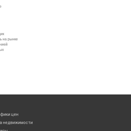
е
щик
ь на рынке
анией
ных
афики цен
ка недвижимости
висы