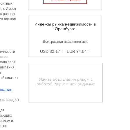
монтных,
от. Имеет
на разных
ся членом
Индексы рынка недвижимости в
Оренбурге
Все графики изменения цен
USD 82.17 ↑ EUR 94.84 ↑
ижимости
упного
вала себя
Карта недвижимости
Компания
Оренбурга
а
рый состоит
Ищите объявления рядом с
работой, парком или родными
мпания
Найти на карте
х площадок
для
ечающих
иалам и
ивно