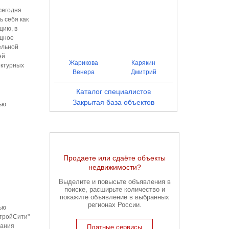
сегодня
 себя как
цию, в
ищное
ельной
ей
Жарикова
Карякин
ектурных
Венера
Дмитрий
Каталог специалистов
Закрытая база объектов
ью
Продаете или сдаёте объекты
недвижимости?
Выделите и повысьте объявления в
поиске, расширьте количество и
покажите объявление в выбранных
регионах России.
ью
тройСити"
пания
Платные сервисы