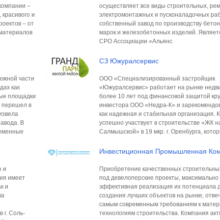
компании –
осуществляет все виды строительных, ре
 красивого и
электромонтажных и пусконаладочных раб
роектов – от
собственный завод по производству бето
йматериалов
марок и железобетонных изделий. Являет
СРО Ассоциации «Альянс
СЗ Южуралсервис
южной части
ООО «Специализированный застройщик
дах как
«Южуралсервис» работает на рынке недв
ные площадки
более 10 лет под финансовой защитой кр
д перешел в
инвестора ООО «Недра-К» и зарекомендо
извела
как надежная и стабильная организация. 
авода. В
успешно участвует в строительстве «ЖК н
ременные
Салмышской» в 19 мкр. г. Оренбурга, кото
Инвестиционная Промышленная Ко
о и
Приобретение качественных строительны
ция имеет
под девелоперские проекты, максимально
к и
эффективная реализация их потенциала 
ва
создания лучших объектов на рынке, отв
самым современным требованиям к матер
 г. Соль-
технологиям строительства. Компания акт