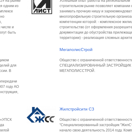
2» на рынке
Успешный опыт работы на региональном
ся одним из
строительном рынке позволяет компании 
мплексе
занимать прочную нишу и зарекомендовать
шно
многопрофильную строительную организа
,
компетенции которой: - комплексное жил
 числе и
строительство (от оформления разрешит
огут быть
документации до обустройства прилежащ
территории) - реализация сложных архит
МегаполисСтрой
щиком
Общество с ограниченной ответственност
делий для
СПЕЦИАЛИЗИРОВАННЫЙ ЗАСТРОЙЩИК
ссии. В
МЕГАПОЛИССТРОЙ.
опередачи
007 году АО
нструкция,
Жилстройсити СЗ
 «УПСК
Общество с ограниченной ответственност
ода
"Специализированный застройщик "ЖилС
жилой
начало свою деятельность 2014 году. Ком