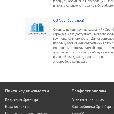
Илецк, г. Сорочинск, г. Переволоцк, г. Орен
индивидуальные коттеджи в г. Оренбурге
СЗ Оренбургстрой
Специализация группы компаний «Оренб
строительство доступного быстровозвод
крупнопанельного жилья. Для строитель
используются самые современные техно
материалы. Вентилируемый фасад — об
долговечность, простоту в обслуживании
внешний вид дома. Дополнительное
энергосбережение дают
Поиск недвижимости
Профессионалам
Квартиры Оренбург
Агенты и риэлторы
База объектов
Застройщики Оренбурга
Продажа недвижимости
Все ЖК