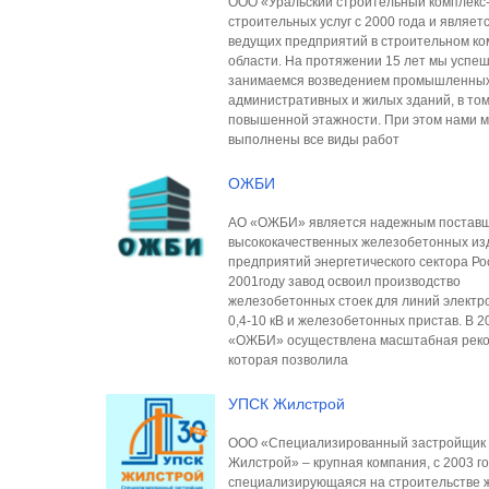
ООО «Уральский строительный комплекс-
строительных услуг с 2000 года и являет
ведущих предприятий в строительном ко
области. На протяжении 15 лет мы успе
занимаемся возведением промышленных
административных и жилых зданий, в том
повышенной этажности. При этом нами м
выполнены все виды работ
ОЖБИ
АО «ОЖБИ» является надежным постав
высококачественных железобетонных из
предприятий энергетического сектора Ро
2001году завод освоил производство
железобетонных стоек для линий электр
0,4-10 кВ и железобетонных пристав. В 2
«ОЖБИ» осуществлена масштабная реко
которая позволила
УПСК Жилстрой
ООО «Специализированный застройщик
Жилстрой» – крупная компания, с 2003 г
специализирующаяся на строительстве 