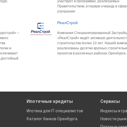
бург,
участвует в программах, реализуемых
Правительством, в первую очередь в сфер
улучшения
РеалСтрой
ургстрой» –
Компания Специализированный Застрой
имого
«РеалСтрой» ведёт активную деятельност
ства
строительства более 10 лет. Нашей комп
логии и
реализованы десятки крупных строитель
еспечивает
проектов в различных районах Оренбурга.
, достойный
Ипотечные кредиты
Сервисы
Ипотека для IT-специалистов
Индексы и гр
Каталог банков Оренбурга
Новости рын
Платные сер