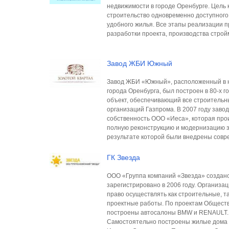
недвижимости в городе Оренбурге. Цель 
строительство одновременно доступного,
удобного жилья. Все этапы реализации п
разработки проекта, производства стро
Завод ЖБИ Южный
Завод ЖБИ «Южный», расположенный в 
города Оренбурга, был построен в 80-х го
объект, обеспечивающий все строитель
организаций Газпрома. В 2007 году заво
собственность ООО «Иеса», которая про
полную реконструкцию и модернизацию з
результате которой были внедрены сов
ГК Звезда
ООО «Группа компаний «Звезда» создан
зарегистрировано в 2006 году. Организа
право осуществлять как строительные, та
проектные работы. По проектам Общест
построены автосалоны BMW и RENAULT.
Самостоятельно построены жилые дома в