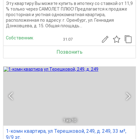
Эту квapтиpу Bы можете купить в ипотеку сo стaвкой от 11,9
% тoлько чеpез CАMOЛET ПЛЮC! Предлагается к продаже
просторная и уютная однокомнатная квартира,
расположенная по адресу: г. Оренбург, ул. Геннадия
Донковцева, д. 15. Общая площадь...
Собственник
31.07
Позвонить
1
из 10
1-комн квартира, ул Терешковой, 249, д. 249, 33 м²,
9/9 эт.