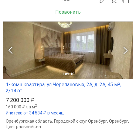
Позвонить
1
из 10
1-комн квартира, ул Черепановых, 2А, д. 2А, 45 м²,
2/14 эт.
7 200 000 ₽
2
160 000 ₽ за м
Ипотека от 34 534 ₽ в месяц
Оренбургская область
,
Городской округ Оренбург
,
Оренбург
,
Центральный р-н