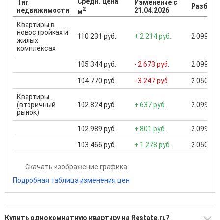
Средн. цена
Тип
Изменение с
Разброс
2
недвижимости
21.04.2026
м
Квартиры в
новостройках и
110 231 руб.
+ 2 214 руб.
2 099 000
жилых
комплексах
105 344 руб.
- 2 673 руб.
2 099 000
104 770 руб.
- 3 247 руб.
2 050 000
Квартиры
(вторичный
102 824 руб.
+ 637 руб.
2 099 000
рынок)
102 989 руб.
+ 801 руб.
2 099 000
103 466 руб.
+ 1 278 руб.
2 050 000
Скачать изображение графика
Подробная таблица изменения цен
Купить однокомнатную квартиру на Restate.ru?