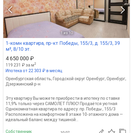
1
из 10
1-комн квартира, пр-кт Победы, 155/3, д. 155/3, 39
м², 8/10 эт.
4 650 000 ₽
2
119 231 ₽ за м
Ипотека от 22 303 ₽ в месяц
Оренбургская область
,
Городской округ Оренбург
,
Оренбург
,
Дзержинский р-н
Эту квартиру Вы можете приобрести в ипотеку по ставке
11,9% только через САМОЛЕТ ПЛЮС! Продаётся уютная
Однокомнатная квартира по адресу: пр. Победы , 155/3
Расположена на комфортном 8 этаже 10-этажного дома —
идеальный баланс между тишиной...
Собственник
10.07