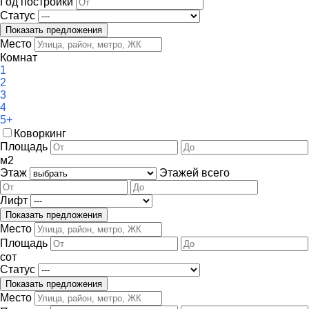
Год постройки
Статус
Место
Комнат
1
2
3
4
5+
Коворкинг
Площадь
м
2
Этаж
Этажей всего
Лифт
Место
Площадь
сот
Статус
Место