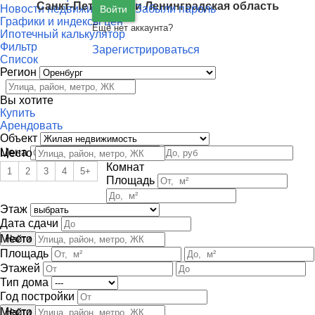
Санкт-Петербург
и
Ленинградская область
Новости недвижимости
Забыли пароль
Войти
Графики и индексы цен
Ещё нет аккаунта?
Ипотечный калькулятор
Фильтр
Зарегистрироваться
Список
Регион
Вы хотите
Купить
Арендовать
Объект
Цена
Место
Комнат
1
2
3
4
5+
Площадь
Этаж
Дата сдачи
Место
Площадь
Этажей
Тип дома
Год постройки
Место