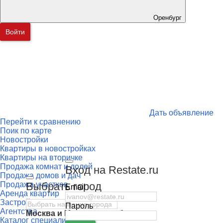
Оренбург
Войти
Дать объявление
Перейти к сравнению
Поик по карте
Новостройки
Квартиры в новостройках
Квартиры на вторичке
Продажа комнат и долей
Вход на Restate.ru
Продажа домов и дач
Выбрать город
Продажа участков
Email
Аренда квартир
Застройщики
Пароль
Агентства
Москва
и
Московская область
Каталог специалистов