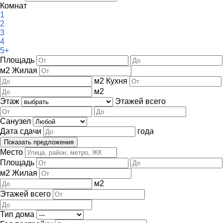
Комнат
1
2
3
4
5+
Площадь
м
2
Жилая
м
2
Кухня
м
2
Этаж
Этажей всего
Санузел
Дата сдачи
года
Место
Площадь
м
2
Жилая
м
2
Этажей всего
Тип дома