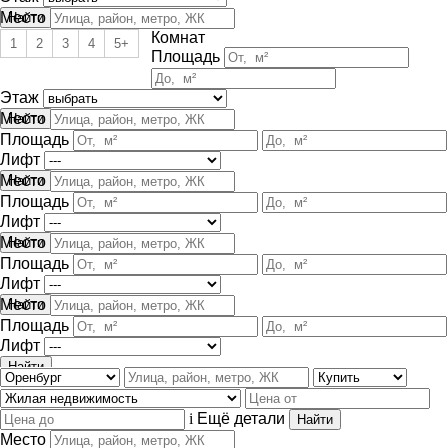
Место
Комнат
1
2
3
4
5+
Площадь
Этаж
Место
Площадь
Лифт
Место
Площадь
Лифт
Место
Площадь
Лифт
Место
Площадь
Лифт
i
Ещё детали
Место