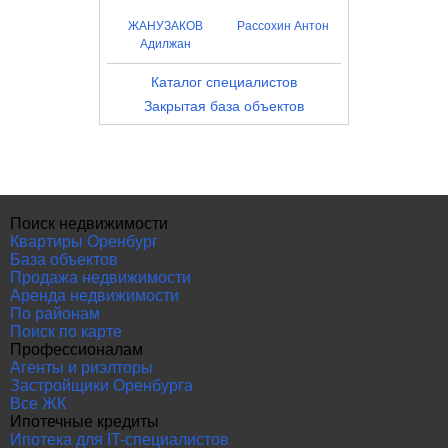
ЖАНУЗАКОВ
Рассохин Антон
Адилжан
Каталог специалистов
Закрытая база объектов
Поиск недвижимости
Квартиры Оренбург
База объектов
Продажа недвижимости
Аренда недвижимости
По районам
Поиск по карте
Профессионалам
Агенты и риэлторы
Застройщики Оренбурга
Все ЖК
Ипотечные кредиты
Ипотека для IT-специалистов