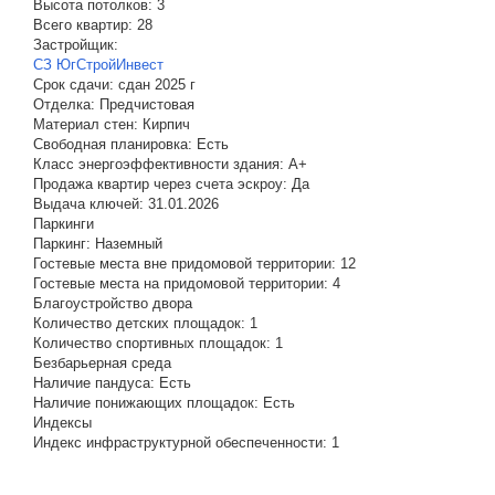
Высота потолков:
3
Всего квартир:
28
Застройщик:
СЗ ЮгСтройИнвест
Срок сдачи:
сдан 2025 г
Отделка:
Предчистовая
Материал стен:
Кирпич
Свободная планировка:
Есть
Класс энергоэффективности здания:
A+
Продажа квартир через счета эскроу:
Да
Выдача ключей:
31.01.2026
Паркинги
Паркинг:
Наземный
Гостевые места вне придомовой территории:
12
Гостевые места на придомовой территории:
4
Благоустройство двора
Количество детских площадок:
1
Количество спортивных площадок:
1
Безбарьерная среда
Наличие пандуса:
Есть
Наличие понижающих площадок:
Есть
Индексы
Индекс инфраструктурной обеспеченности:
1