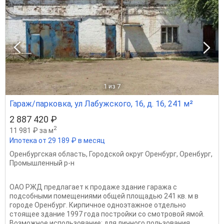
1
из 7
Гараж/парковка, ул Лабужского, 16, д. 16, 241 м²
2 887 420 ₽
2
11 981 ₽ за м
Ипотека от 29 189 ₽ в месяц
Оренбургская область
,
Городской округ Оренбург
,
Оренбург
,
Промышленный р-н
ОАО РЖД предлагает к продаже здание гаража с
подсобными помещениями общей площадью 241 кв. м в
городе Оренбург. Кирпичное одноэтажное отдельно
стоящее здание 1997 года постройки со смотровой ямой.
Возможное использование: для личного пользования,...