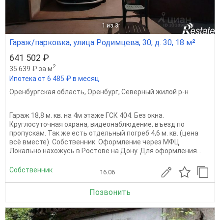
1
из 3
Гараж/парковка, улица Родимцева, 30, д. 30, 18 м²
641 502 ₽
2
35 639 ₽ за м
Ипотека от 6 485 ₽ в месяц
Оренбургская область
,
Оренбург
,
Северный жилой р-н
Гараж 18,8 м. кв. на 4м этаже ГСК 404. Без окна.
Круглосуточная охрана, видеонаблюдение, въезд по
пропускам. Так же есть отдельный погреб 4,6 м. кв. (цена
всё вместе). Собственник. Оформление через МФЦ.
Локально нахожусь в Ростове на Дону. Для оформления...
Собственник
16.06
Позвонить