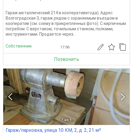
Гараж металлический 214 в кооперативегода). Адрес
Волгоградская 3, гараж рядом с охраняемым въездом в
кооператив (см. схему в прикрепленных фото). С кирпичным
погребом. С верстаком, точильным станком, полками,
инструментами. Продается через...
Собственник
17.06
Позвонить
1
из 1
Гараж/парковка, улица 10 КМ, 2, д. 2, 21 м²