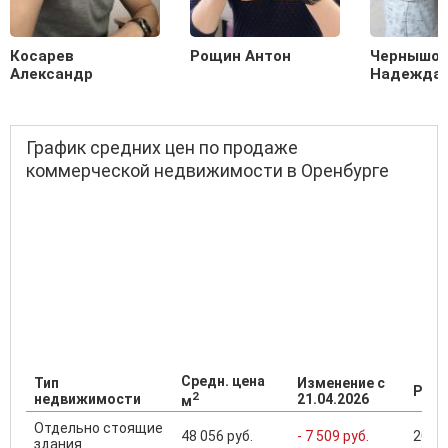
Косарев
Рощин Антон
Чернышо
Александр
Надежда
График средних цен по продаже
коммерческой недвижимости в Оренбурге
Средн. цена
Тип
Изменение с
Разб
2
недвижимости
21.04.2026
м
Отдельно стоящие
48 056 руб.
- 7 509 руб.
208 .
здания