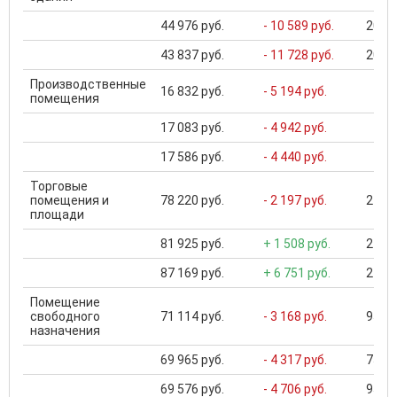
44 976 руб.
- 10 589 руб.
208 .
43 837 руб.
- 11 728 руб.
208 .
Производственные
16 832 руб.
- 5 194 руб.
помещения
17 083 руб.
- 4 942 руб.
17 586 руб.
- 4 440 руб.
Торговые
помещения и
78 220 руб.
- 2 197 руб.
2 472
площади
81 925 руб.
+ 1 508 руб.
2 472
87 169 руб.
+ 6 751 руб.
2 472
Помещение
свободного
71 114 руб.
- 3 168 руб.
950 1
назначения
69 965 руб.
- 4 317 руб.
752 3
69 576 руб.
- 4 706 руб.
950 1