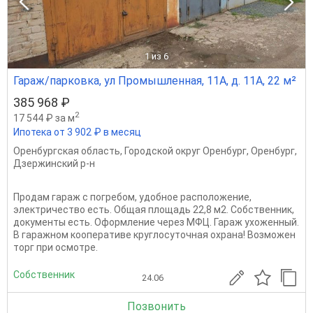
1
из 6
Гараж/парковка, ул Промышленная, 11А, д. 11А, 22 м²
385 968 ₽
2
17 544 ₽ за м
Ипотека от 3 902 ₽ в месяц
Оренбургская область
,
Городской округ Оренбург
,
Оренбург
,
Дзержинский р-н
Продам гараж с погребом, удобное расположение,
электричество есть. Общая площадь 22,8 м2. Собственник,
документы есть. Оформление через МФЦ. Гараж ухоженный.
В гаражном кооперативе круглосуточная охрана! Возможен
торг при осмотре.
Собственник
24.06
Позвонить