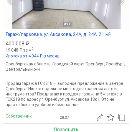
1
из 6
Гараж/парковка, ул Аксакова, 24А, д. 24А, 21 м²
400 008 ₽
2
19 048 ₽ за м
Ипотека от 4 044 ₽ в месяц
Оренбургская область
,
Городской округ Оренбург
,
Оренбург
,
Центральный р-н
Продам гараж в ГСК218 — выгодное предложение в центре
Оренбурга! Ищете надёжное место для хранения авто и
инструментов? Предлагаю к продаже гараж на 5м этаже в
ГСК218 по адресу г. Оренбург ул. Аксакова 18к1. Это не
просто бокс, а удобное и безопасное...
Собственник
28.07
Позвонить