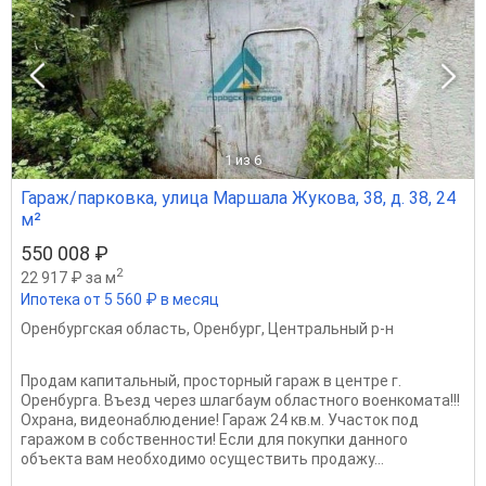
1
из 6
Гараж/парковка, улица Маршала Жукова, 38, д. 38, 24
м²
550 008 ₽
2
22 917 ₽ за м
Ипотека от 5 560 ₽ в месяц
Оренбургская область
,
Оренбург
,
Центральный р-н
Продам капитальный, просторный гараж в центре г.
Оренбурга. Въезд через шлагбаум областного военкомата!!!
Охрана, видеонаблюдение! Гараж 24 кв.м. Участок под
гаражом в собственности! Если для покупки данного
объекта вам необходимо осуществить продажу...