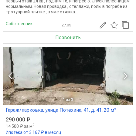
первый этаж 24 кв , подним 16, и погреб 8. Спуск полесницам
нормальным. Новая проводка , стеллажи, полы в погребе из
тротуарной плитке , в яме стяжка...
Собственник
27.05
Позвонить
1
из 3
Гараж/парковка, улица Потехина, 41, д. 41, 20 м²
290 000 ₽
2
14 500 ₽ за м
Ипотека от 3 167 ₽ в месяц