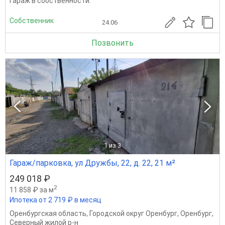
Гараж в собственности.
Собственник
24.06
Позвонить
1
из 3
Гараж/парковка, ул Дружбы, 22, д. 22, 21 м²
249 018 ₽
2
11 858 ₽ за м
Ипотека от 2 719 ₽ в месяц
Оренбургская область
,
Городской округ Оренбург
,
Оренбург
,
Северный жилой р-н